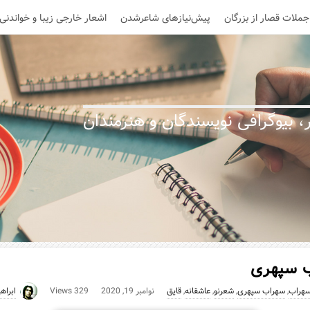
جملات قصار از بزرگان
پیش‌نیازهای شاعرشدن
اشعار خارجی زیبا و خواندنی
 بیوگرافی نویسندگان و هنرمندان
 سپهری
هراب
,
سهراب سپهری
,
شعرنو
,
عاشقانه
,
قایق
نوامبر 19, 2020
329 Views
ابراه