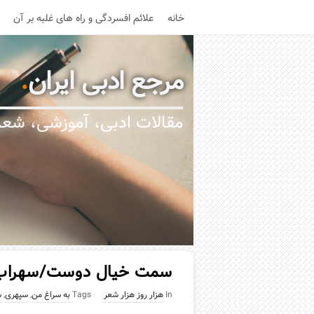
خانه
علائم افسردگی و راه های غلبه بر آن
مرجع ادبی ایران
.
مقالات ادبی، آموزشی، شعر،
سمت خیال دوست/سهراب
In
هزار روز هزار شعر
Tags
به سراغ من
,
سپهری
,
س