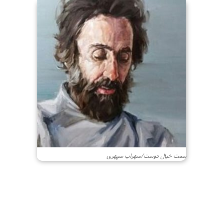
سمت خیال دوست/سهراب سپهری