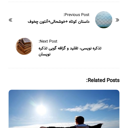
P
Previous Post:
o
داستان کوتاه +خوشحالی+آنتون چخوف
s
t
Next Post:
N
تذکره نویسی، تقلید و گزافه گویی تذکره
a
نویسان
v
i
g
Related Posts:
a
t
i
o
n