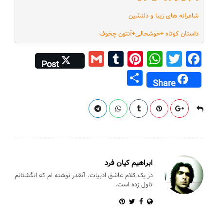
شاعرانه های زیبا و دلنشین
داستان کوتاه +خوشحالی+آنتون چخوف
G
T
Pi
W
T
F
Post
m
u
nt
h
wi
a
S
Share
ai
m
er
at
tt
c
h
l
bl
e
s
er
e
ar
r
st
A
b
e
p
o
p
o
k
ابراهیم کیان فرد
در یک کلام عاشق ادبیات. آنقدر نوشته ام که انگشتانم
تاول زده است.