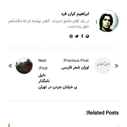
p
o
k
ابراهیم کیان فرد
در یک کلام عاشق ادبیات. آنقدر نوشته ام که انگشتانم
تاول زده است.
P
Next
Previous Post:
o
اوزان شعر فارسی
Post:
s
دلیل
نامگذار
t
ی خیابان جردن در تهران
N
a
v
Related Posts:
i
g