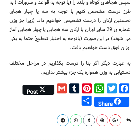
سپس هجاهای کوتاه و بلند را (با توجه به قواعد و ضرورات ) به
طرز درست مشخص کنیم با توجه به سه یا چهار هجای
نخستین ارکان را درست تشخیص خواهیم داد. (زیرا جز وزن
شماره ی 29 سایر اوزان با ارکان سه هجایی یا چهار هجایی آغاز
می شوند) در این صورت (باتوجه به اختیار تقطیع) حتما به یکی
اوزان فوق دست خواهیم یافت.
به عبارت دیگر اگر بنا را درست بگذاریم در مراحل مختلف
دستیابی به وزن همواره یک جزء بیشتر نداریم.
G
T
Pi
W
T
F
Post
m
u
nt
h
wi
a
S
Share
ai
m
er
at
tt
c
h
l
bl
e
s
er
e
ar
r
st
A
b
e
p
o