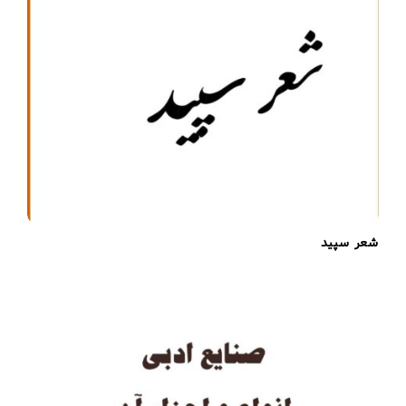
a
t
i
o
n
شعر سپید