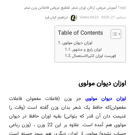
Tags
آموزش عروض
,
ارکان
,
اوزان شعر
,
تقطیع
,
عروض
,
فاعلاتن
,
وزن شعر
دسامبر 21, 2020
6623 Views
ابراهیم کیان فرد
Table of Contents
اوزان دیوان مولوی
اوزان رایج و مشهور
فهرست اوزان کثیرالاستعمال
اوزان دیوان مولوی
اوزان دیوان مولوی
جز وزن (فاعلات مفعولن فاعلات
مفعولن)که حافظ یک شعر بدان وزن گفته است (وقت را
غنیمت دان آن قدر که بتوانی) بقیه اوزان حافظ در دیوان
مولوی هم آمده است. علاوه بر این 22 وزن ، (وزن رباعی
حساب نشده) مولوی از اوزان دیگری هم سود جسته است